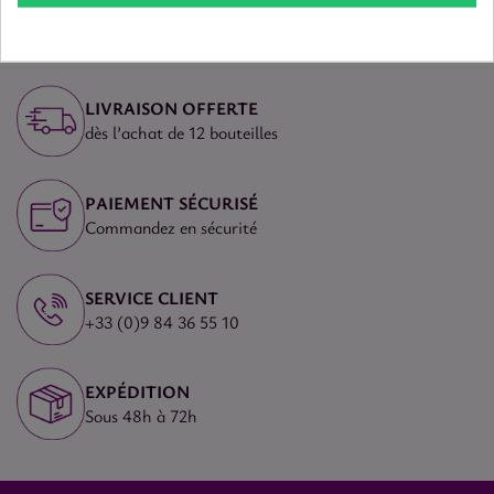
LIVRAISON OFFERTE
dès l’achat de 12 bouteilles
PAIEMENT SÉCURISÉ
Commandez en sécurité
SERVICE CLIENT
+33 (0)9 84 36 55 10
EXPÉDITION
Sous 48h à 72h