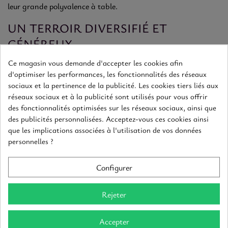
leur grande polyvalence à table.
UN TERROIR DIVERSIFIÉ ET
GÉNÉREUX
Ce magasin vous demande d'accepter les cookies afin
La diversité des sols et des climats dans la vallée du Rhône
d'optimiser les performances, les fonctionnalités des réseaux
permet de produire des vins équilibrés, frais et aromatiques.
sociaux et la pertinence de la publicité. Les cookies tiers liés aux
réseaux sociaux et à la publicité sont utilisés pour vous offrir
UN VIN BLANC FACILE ET ÉLÉGANT
des fonctionnalités optimisées sur les réseaux sociaux, ainsi que
des publicités personnalisées. Acceptez-vous ces cookies ainsi
Au nez, des arômes de fruits blancs, d’agrumes, de fleurs
que les implications associées à l'utilisation de vos données
blanches et parfois de notes herbacées. En bouche, une
personnelles ?
texture souple et une belle fraîcheur.
Configurer
ACCORDS METS & VINS
Rejeter
Idéal avec poissons, volailles, fromages et plats
méditerranéens.
Accepter