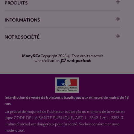
PRODUITS
INFORMATIONS
NOTRE SOCIÉTÉ
Mony&Co
Copyright 2026 © Tous droits réservés
Une réalisation
Interdiction de vente de boissons alcooliques aux mineurs de moins de 18
ans.
La preuve de majorité de l'acheteur est exigée au moment de la vente en
ligne CODE DE LA SANTE PUBLIQUE, ART. L. 3342-1 et L. 3353-3.
L'abus d'alcool est dangereux pour la santé. Sachez consommer avec
modération.