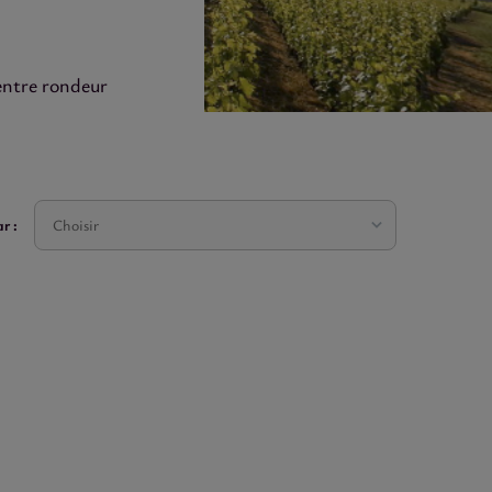
entre rondeur
r :
Choisir