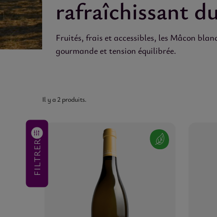
rafraîchissant d
Fruités, frais et accessibles, les Mâcon bl
gourmande et tension équilibrée.
Il y a 2 produits.
MILLESIME
(aucun
filtre)
FILTRER
PRIX
15,00 €
-
30,00 €