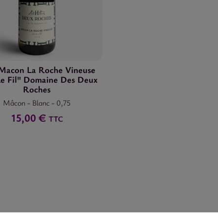
 Macon La Roche Vineuse
Le Fil" Domaine Des Deux
Roches
Mâcon
-
Blanc
-
0,75
15,00 €
TTC