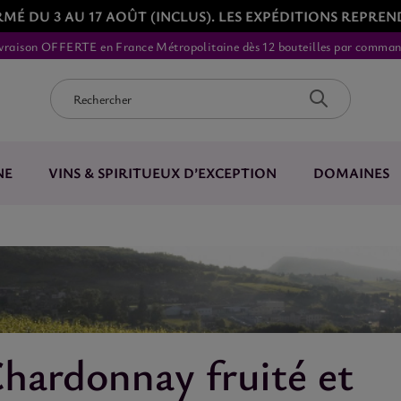
É DU 3 AU 17 AOÛT (INCLUS). LES EXPÉDITIONS REPREN
vraison OFFERTE en France Métropolitaine dès 12 bouteilles par comma
NE
VINS & SPIRITUEUX D’EXCEPTION
DOMAINES
hardonnay fruité et