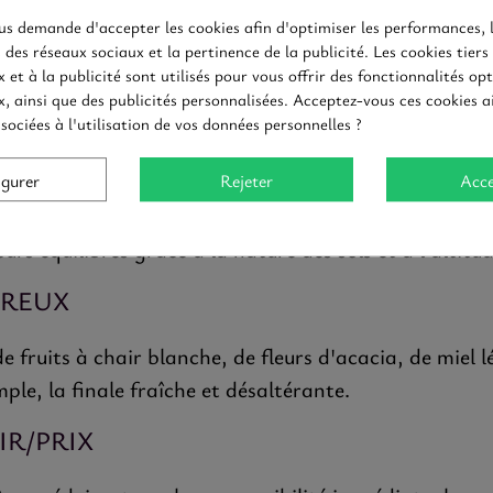
 ET FRAÎCHEUR DU SUD DE LA BOUR
s demande d'accepter les cookies afin d'optimiser les performances, 
 des réseaux sociaux et la pertinence de la publicité. Les cookies tiers 
appellation Mâcon offre des vins blancs à base de Cha
 et à la publicité sont utilisés pour vous offrir des fonctionnalités opt
, ainsi que des publicités personnalisées. Acceptez-vous ces cookies ai
ésaltérante. C’est une introduction parfaite aux grand
sociées à l'utilisation de vos données personnelles ?
NTITÉ MÉRIDIONALE
igurer
Rejeter
Acce
rgilo-calcaires bien exposés, baignés de soleil. Le cl
s équilibrés grâce à la nature des sols et à l'altitud
ÉREUX
ruits à chair blanche, de fleurs d'acacia, de miel lé
ple, la finale fraîche et désaltérante.
IR/PRIX