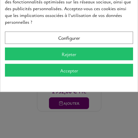
des fonctionnalités optimisées sur les réseaux sociaux, ainsi que
des publicités personnalisées. Acceptez-vous ces cookies ainsi
que les implications associées à l'utilisation de vos données
personnelles ?
Configurer
Rejeter
2023 Château Cheval Blanc -
Accepter
Original Wood Case X6 Bottles
Saint-Emilion grand cru
-
Rouge
-
6 x
0,75
2 952,00 €
TTC
AJOUTER