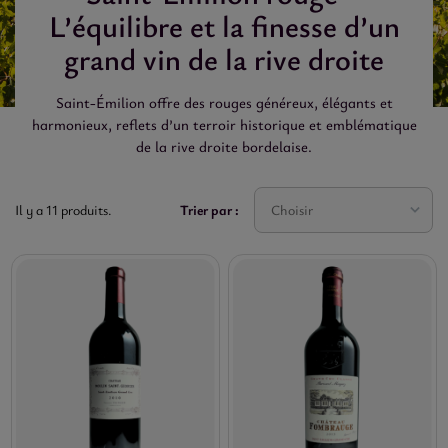
L’équilibre et la finesse d’un
grand vin de la rive droite
Saint-Émilion offre des rouges généreux, élégants et
harmonieux, reflets d’un terroir historique et emblématique
de la rive droite bordelaise.
Trier par :
Choisir
Il y a 11 produits.

MILLESIME

APPELLATION

FORMAT

RIX