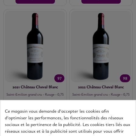
97
98
2021 Château Cheval Blanc
2022 Château Cheval Blanc
Saint-Emilion grand cru
-
Rouge
-
0,75
Saint-Emilion grand cru
-
Rouge
-
0,75
492,00 €
598,80 €
TTC
TTC
Ce magasin vous demande d'accepter les cookies afin
AJOUTER
AJOUTER
d'optimiser les performances, les fonctionnalités des réseaux
sociaux et la pertinence de la publicité. Les cookies tiers liés aux
réseaux sociaux et à la publicité sont utilisés pour vous offrir