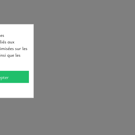
les
liés aux
imisées sur les
nsi que les
pter