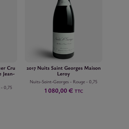
1er Cru
2017 Nuits Saint Georges Maison
 Jean-
Leroy
Nuits-Saint-Georges
-
Rouge
-
0,75
e
-
0,75
1 080,00 €
TTC