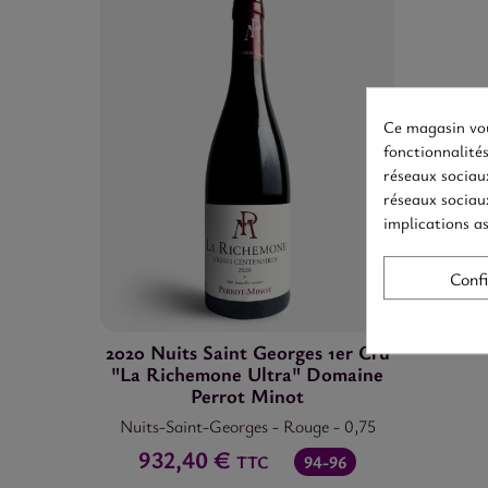
Ce magasin vou
fonctionnalités
réseaux sociaux
réseaux sociaux
implications as
Conf
2020 Nuits Saint Georges 1er Cru
"La Richemone Ultra" Domaine
Perrot Minot
Nuits-Saint-Georges
-
Rouge
-
0,75
932,40 €
TTC
94-96