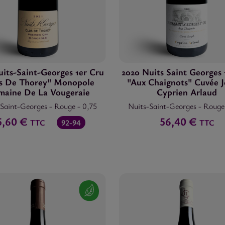
uits-Saint-Georges 1er Cru
2020 Nuits Saint Georges 
s De Thorey" Monopole
"Aux Chaignots" Cuvée 
aine De La Vougeraie
Cyprien Arlaud
-Saint-Georges
-
Rouge
-
0,75
Nuits-Saint-Georges
-
Roug
5,60 €
56,40 €
TTC
92-94
TTC