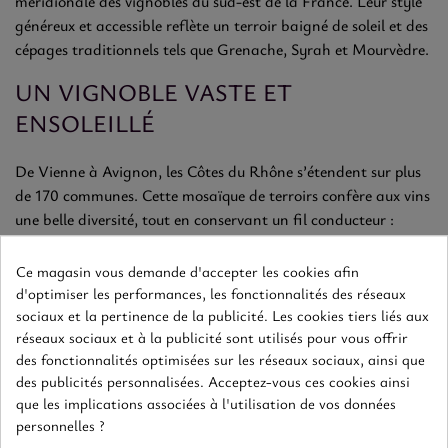
méridionale des vignobles du sud-est de la France. Leur style
généreux et accessible reflète un terroir baigné de soleil et des
cépages traditionnels tels que Grenache, Syrah et Mourvèdre.
UN VIGNOBLE VASTE ET
ENSOLEILLÉ
De Vienne à Avignon, les Côtes du Rhône s’étendent sur plus
de 170 communes. Cette mosaïque de terroirs confère aux vins
une belle diversité, tout en conservant un fil conducteur :
chaleur, rondeur et fruité intense.
Ce magasin vous demande d'accepter les cookies afin
UN STYLE GOURMAND ET ÉPICÉ
d'optimiser les performances, les fonctionnalités des réseaux
sociaux et la pertinence de la publicité. Les cookies tiers liés aux
Les rouges de l’appellation offrent une palette aromatique de
réseaux sociaux et à la publicité sont utilisés pour vous offrir
fruits rouges mûrs, de garrigue, d’épices douces et parfois de
des fonctionnalités optimisées sur les réseaux sociaux, ainsi que
réglisse ou de cacao. En bouche, ils sont souples, généreux,
des publicités personnalisées. Acceptez-vous ces cookies ainsi
que les implications associées à l'utilisation de vos données
avec une texture enveloppante et une finale chaleureuse.
personnelles ?