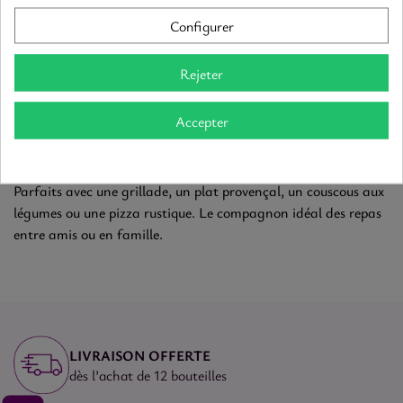
UN VIN DE PLAISIR IMMÉDIAT
Configurer
Faciles à marier et souvent prêts à boire dès leur jeunesse, les
Côtes du Rhône rouges sont parfaits pour une cuisine
Rejeter
conviviale, simple ou ensoleillée. Certains crus, plus structurés,
peuvent aussi vieillir plusieurs années.
Accepter
ACCORDS METS & VINS
Parfaits avec une grillade, un plat provençal, un couscous aux
légumes ou une pizza rustique. Le compagnon idéal des repas
entre amis ou en famille.
LIVRAISON OFFERTE
dès l’achat de 12 bouteilles