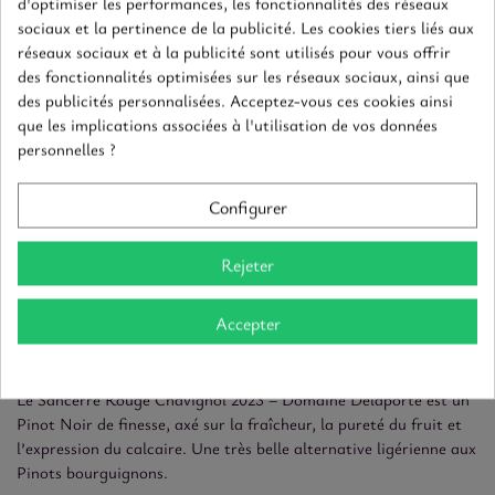
d'optimiser les performances, les fonctionnalités des réseaux
• Second nez : fleurs, épices douces, pierre humide.
sociaux et la pertinence de la publicité. Les cookies tiers liés aux
réseaux sociaux et à la publicité sont utilisés pour vous offrir
👄
Bouche
des fonctionnalités optimisées sur les réseaux sociaux, ainsi que
• Attaque : souple et fraîche.
des publicités personnalisées. Acceptez-vous ces cookies ainsi
• Structure : tanins fins, acidité bien intégrée.
que les implications associées à l'utilisation de vos données
• Arômes dominants : fruits rouges croquants, floral délicat,
personnelles ?
minéralité crayeuse.
• Équilibre général : fluide, élégant et digeste.
• Longueur : finale fraîche et subtilement épicée.
Configurer
🍽️
Accords mets & vins
Rejeter
• Volailles rôties ou grillées.
• Veau, porc, cuisine légère.
• Plats végétariens raffinés.
Accepter
• Fromages doux (Brillat-Savarin, tomme fraîche).
⭐
Appréciation globale / Style
Le Sancerre Rouge Chavignol 2023 – Domaine Delaporte est un
Pinot Noir de finesse, axé sur la fraîcheur, la pureté du fruit et
l’expression du calcaire. Une très belle alternative ligérienne aux
Pinots bourguignons.