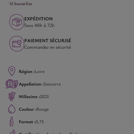
12 bouteilles
EXPÉDITION
Sous 48h à 72h
PAIEMENT SÉCURISÉ
Commandez en sécurité
Région :
Loire
Appellation :
Sancerre
Millesime :
2023
Couleur :
Rouge
Format :
0,75