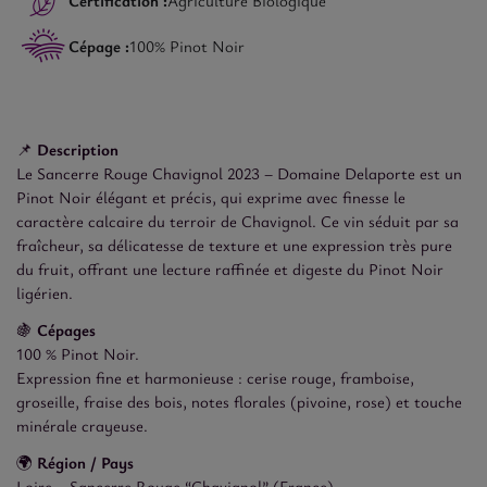
Certification :
Agriculture Biologique
Cépage :
100% Pinot Noir
📌
Description
Le Sancerre Rouge Chavignol 2023 – Domaine Delaporte est un
Pinot Noir élégant et précis, qui exprime avec finesse le
caractère calcaire du terroir de Chavignol. Ce vin séduit par sa
fraîcheur, sa délicatesse de texture et une expression très pure
du fruit, offrant une lecture raffinée et digeste du Pinot Noir
ligérien.
🍇
Cépages
100 % Pinot Noir.
Expression fine et harmonieuse : cerise rouge, framboise,
groseille, fraise des bois, notes florales (pivoine, rose) et touche
minérale crayeuse.
🌍
Région / Pays
Loire – Sancerre Rouge “Chavignol” (France).